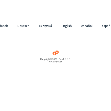
dansk
Deutsch
Ελληνικά
English
español
españo
Copyright© 2026 cPanel, L.L.C.
Privacy Policy